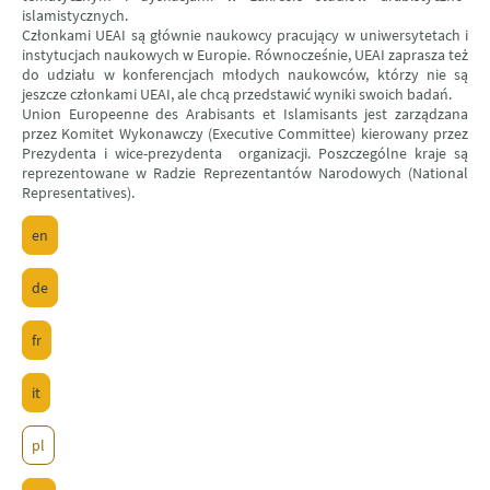
islamistycznych.
Członkami UEAI są głównie naukowcy pracujący w uniwersytetach i
instytucjach naukowych w Europie. Równocześnie, UEAI zaprasza też
do udziału w konferencjach młodych naukowców, którzy nie są
jeszcze członkami UEAI, ale chcą przedstawić wyniki swoich badań.
Union Europeenne des Arabisants et Islamisants jest zarządzana
przez Komitet Wykonawczy (Executive Committee) kierowany przez
Prezydenta i wice-prezydenta organizacji. Poszczególne kraje są
reprezentowane w Radzie Reprezentantów Narodowych (National
Representatives).
en
de
fr
it
pl