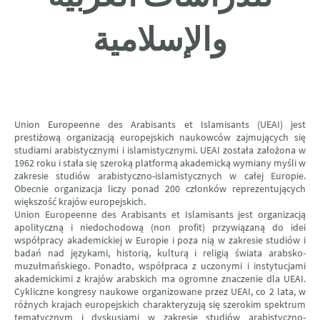
والإسلامیة
Union Europeenne des Arabisants et Islamisants (UEAI) jest
prestiżową organizacją europejskich naukowców zajmujących się
studiami arabistycznymi i islamistycznymi. UEAI została założona w
1962 roku i stała się szeroką platformą akademicką wymiany myśli w
zakresie studiów arabistyczno-islamistycznych w całej Europie.
Obecnie organizacja liczy ponad 200 członków reprezentujących
większość krajów europejskich.
Union Europeenne des Arabisants et Islamisants jest organizacją
apolityczną i niedochodową (non profit) przywiązaną do idei
współpracy akademickiej w Europie i poza nią w zakresie studiów i
badań nad językami, historią, kulturą i religią świata arabsko-
muzułmańskiego. Ponadto, współpraca z uczonymi i instytucjami
akademickimi z krajów arabskich ma ogromne znaczenie dla UEAI.
Cykliczne kongresy naukowe organizowane przez UEAI, co 2 lata, w
różnych krajach europejskich charakteryzują się szerokim spektrum
tematycznym i dyskusjami w zakresie studiów arabistyczno-